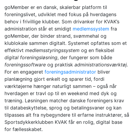
goMember er en dansk, skalerbar platform til
foreningslivet, udviklet med fokus på hverdagens
behov i frivillige klubber. Som drivanker for KVAK’s
administration står et smidigt
medlemssystem
fra
goMember, der binder strand, svømmehal og
klublokale sammen digitalt. Systemet opfattes som et
effektivt
medlemsstyringssystem
og en fleksibel
digital foreningsløsning
, der fungerer som både
foreningssoftware
og praktisk
administrationsværktøj
.
For en engageret
foreningsadministrator
bliver
planlægning gjort enkelt og sparer tid, fordi
værktøjerne hænger naturligt sammen – også når
hverdagen er travl op til en weekend med dyk og
træning. Løsningen matcher danske foreningers krav
til databeskyttelse, sprog og betalingsvaner og kan
tilpasses alt fra nybegyndere til erfarne instruktører, så
Sportsdykkerklubben KVAK får en rolig, digital base
for fællesskabet.