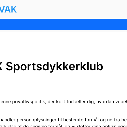
KVAK
 Sportsdykkerklub
ne privatlivspolitik, der kort fortæller dig, hvordan vi beh
ndler personoplysninger til bestemte formål og ud fra bere
yldelse af de angivne formål, og vi sletter dine oplysninge