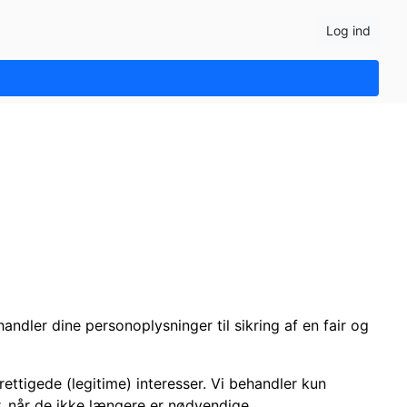
Log ind
andler dine personoplysninger til sikring af en fair og
ttigede (legitime) interesser. Vi behandler kun
r, når de ikke længere er nødvendige.