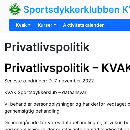
Sportsdykkerklubben 
Kvak
Kurser
Aktivitetskalender
Privatlivspolitik
Privatlivspolitik –
KVAK
Seneste ændringer: D. 7. november 2022
KVAK Sportsdykkerklub – dataansvar
Vi behandler personoplysninger og har derfor vedtaget den
gennemsigtig behandling.
Gennemgående for vores databehandling er, at vi kun beha
personoplysninger, der er relevante og nødvendige til opf