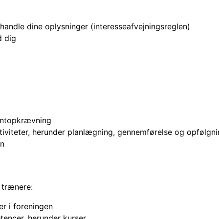
ehandle dine oplysninger (interesseafvejningsreglen)
d dig
entopkrævning
ktiviteter, herunder planlægning, gennemførelse og opfølgn
en
 trænere:
er i foreningen
tencer, herunder kurser