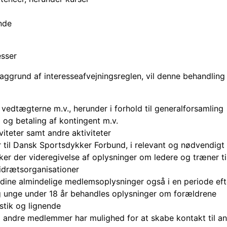
ende
esser
ggrund af interesseafvejningsreglen, vil denne behandling
 vedtægterne m.v., herunder i forhold til generalforsamling
og betaling af kontingent m.v.
viteter samt andre aktiviteter
r til Dansk Sportsdykker Forbund, i relevant og nødvendigt
er der videregivelse af oplysninger om ledere og træner ti
 idrætsorganisationer
 dine almindelige medlemsoplysninger også i en periode eft
og unge under 18 år behandles oplysninger om forældrene
istik og lignende
så andre medlemmer har mulighed for at skabe kontakt til 