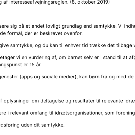
 af interesseafvejningsreglen. (8. oktober 2019)
ere sig på et andet lovligt grundlag end samtykke. Vi indhe
 de formål, der er beskrevet ovenfor.
il give samtykke, og du kan til enhver tid trække det tilbag
tager vi en vurdering af, om barnet selv er i stand til at 
ngspunkt er 15 år.
jenester (apps og sociale medier), kan børn fra og med de e
f oplysninger om deltagelse og resultater til relevante idræ
re i relevant omfang til idrætsorganisationer, som forenin
kedsføring uden dit samtykke.